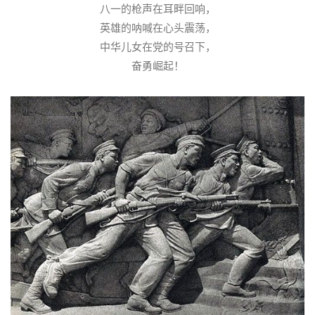
八一的枪声在耳畔回响，
英雄的呐喊在心头震荡，
中华儿女在党的号召下，
奋勇崛起！