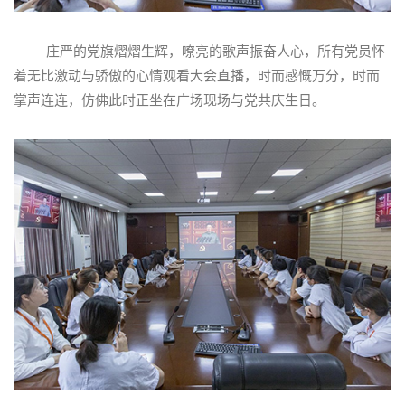
庄严的党旗熠熠生辉，嘹亮的歌声振奋人心，所有党员怀
着无比激动与骄傲的心情观看大会直播，时而感慨万分，时而
掌声连连，仿佛此时正坐在广场现场与党共庆生日。